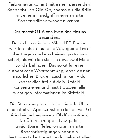
Farbvariante kommt mit einem passenden
Sonnenbrillen-Clip-On, sodass du die Brille
mit einem Handgriff in eine smarte
Sonnenbrille verwandeln kannst.
Das macht G1 A von Even Realities so
besonders.
Dank der optischen Mikro-LED-Engine
werden Inhalte auf eine Waveguide-Linse
übertragen und erscheinen gestochen
scharf, als würden sie sich etwa zwei Meter
vor dir befinden. Das sorgt für eine
authentische Wahrnehmung, ohne deinen
natürlichen Blick einzuschränken – du
kannst dich frei auf dein Umfeld
konzentrieren und hast trotzdem alle
wichtigen Informationen im Sichtfeld.
Die Steuerung ist denkbar einfach: Über
eine intuitive App kannst du deine Even G1
A individuell anpassen. Ob Kurznotizen,
Live-Übersetzungen, Navigation,
unsichtbarer Teleprompter, smarte
Benachrichtigungen oder die
leistungsstarke Even-KI – du behältst alles