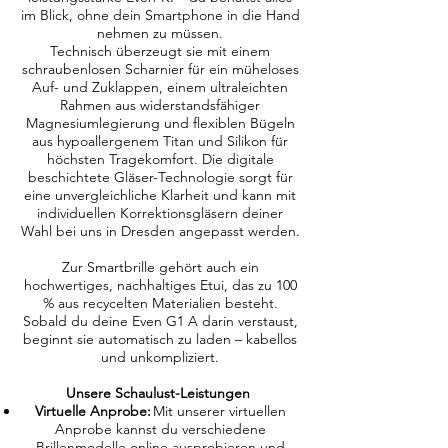
im Blick, ohne dein Smartphone in die Hand
nehmen zu müssen.
Technisch überzeugt sie mit einem
schraubenlosen Scharnier für ein müheloses
Auf- und Zuklappen, einem ultraleichten
Rahmen aus widerstandsfähiger
Magnesiumlegierung und flexiblen Bügeln
aus hypoallergenem Titan und Silikon für
höchsten Tragekomfort. Die digitale
beschichtete Gläser-Technologie sorgt für
eine unvergleichliche Klarheit und kann mit
individuellen Korrektionsgläsern deiner
Wahl bei uns in Dresden angepasst werden.
Zur Smartbrille gehört auch ein
hochwertiges, nachhaltiges Etui, das zu 100
% aus recycelten Materialien besteht.
Sobald du deine Even G1 A darin verstaust,
beginnt sie automatisch zu laden – kabellos
und unkompliziert.
Unsere Schaulust-Leistungen
Virtuelle Anprobe:
Mit unserer virtuellen
Anprobe kannst du verschiedene
Brillenmodelle online ausprobieren und