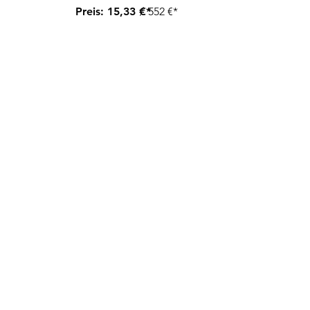
Preis:
15,33 €*
/
552 €*
SATO
Izar
Preis:
25 €*
/
900 €*