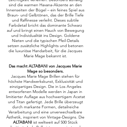
sind die warmen Havana-Akzente an den
Innenseiten der Bügel – ein feines Spiel aus
Braun- und Gelbtönen, das der Brille Tiefe
und Raffinesse verleiht. Dieses subtile
Farbdetail bricht das dominante Schwarz
auf und bringt einen Hauch von Bewegung
und Individualität ins Design. Goldene
Nieten und die typischen Pfeil-Details
setzen zusätzliche Highlights und betonen
die luxuriöse Handarbeit, für die Jacques
Marie Mage bekannt ist.
Das macht ALTABANI von Jacques Marie
Mage so besonders.
Jacques Marie Mage Brillen stehen für
höchste Handwerkskunst, Exklusivität und
einzigartiges Design. Die in Los Angeles
entworfenen Modelle werden in Japan in
limitierter Auflage aus hochwertigem Acetat
und Titan gefertigt. Jede Brille überzeugt
durch markante Formen, detailreiche
Verarbeitung und eine unverwechselbare
Ästhetik, inspiriert von Vintage-Designs. Die
ALTABANI
ist weltweit auf 500
Stück