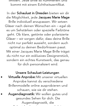
limitiert. Jede Brille ist nummeriert und
kommt mit einem Echtheitszertifikat.
In der
Schaulust in Dresden
bieten wir dir
die Möglichkeit, jede
Jacques Marie Mage
Brille individuell anzupassen. Wir setzen
Gläser nach deinen Wünschen ein – egal ob
es um Sehstärken oder spezielle Farbtöne
geht. Ob klare, getönte oder polarisierte
Gläser – wir sorgen dafür, dass deine Brille
nicht nur perfekt aussieht, sondern auch
optimal zu deinen Bedürfnissen passt.
Mit einer Jacques Marie Mage Brille trägst
du nicht nur ein exklusives Designerstück,
sondern ein echtes Kunstwerk, das genau
für dich personalisiert wird.
Unsere Schaulust-Leistungen
Virtuelle Anprobe:
Mit unserer virtuellen
Anprobe kannst du verschiedene
Brillenmodelle online ausprobieren und
schauen, wie sie dir stehen.
Augendiagnostik:
Wir wollen gutes und
gesundes Sehen für dich. Die
Augendiagnostik, die