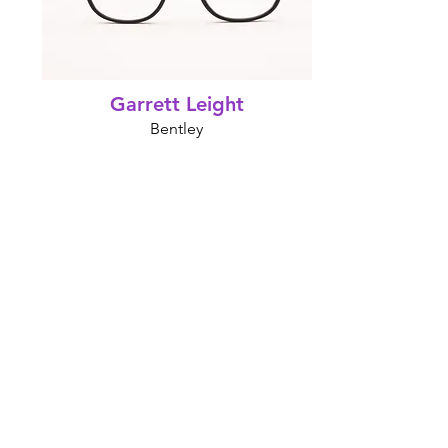
Garrett Leight
Bentley
Preis:
9 €*
/
324 €*