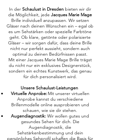
In der
Schaulust in Dresden
bieten wir dir
die Möglichkeit, jede
Jacques Marie Mage
Brille individuell anzupassen. Wir setzen
Gläser nach deinen Wünschen ein – egal ob
es um Sehstärken oder spezielle Farbtöne
geht. Ob klare, getönte oder polarisierte
Gläser – wir sorgen dafür, dass deine Brille
nicht nur perfekt aussieht, sondern auch
optimal zu deinen Bedürfnissen passt.
Mit einer Jacques Marie Mage Brille trägst
du nicht nur ein exklusives Designerstück,
sondern ein echtes Kunstwerk, das genau
für dich personalisiert wird.
Unsere Schaulust-Leistungen
Virtuelle Anprobe:
Mit unserer virtuellen
Anprobe kannst du verschiedene
Brillenmodelle online ausprobieren und
schauen, wie sie dir stehen.
Augendiagnostik:
Wir wollen gutes und
gesundes Sehen für dich. Die
Augendiagnostik, die
Sehstärkenbestimmung und dein
persönliches Sehprofil schaffen die Basis für