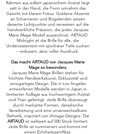
Rahmen aus edlem japanischem Acetat liegt
satt in der Hand, die Form umrahmt das
Gesicht mit klarem Fokus. Goldene Akzente
an Scharnieren und Bügelenden setzen
dezente Lichtpunkte und verweisen auf die
handwerkliche Präzision, die jedes Jacques
Marie Mage Modell auszeichnet. ARTAUD
Midnight ist die Brille für alle, die
Understatement mit spürbarer Tiefe suchen
– reduziert, aber voller Ausdruck.
Das macht ARTAUD von Jacques Marie
Mage so besonders.
Jacques Marie Mage Brillen stehen für
höchste Handwerkskunst, Exklusivität und
einzigartiges Design. Die in Los Angeles
entworfenen Modelle werden in Japan in
limitierter Auflage aus hochwertigem Acetat
und Titan gefertigt. Jede Brille überzeugt
durch markante Formen, detailreiche
Verarbeitung und eine unverwechselbare
Ästhetik, inspiriert von Vintage-Designs. Die
ARTAUD
ist weltweit auf 500
Stück limitiert.
Jede Brille ist nummeriert und kommt mit
einem Echtheitszertifikat.