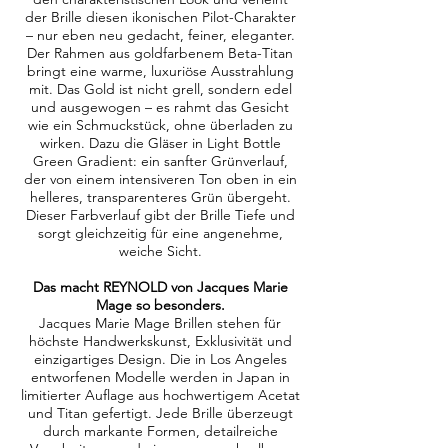
der Brille diesen ikonischen Pilot-Charakter
– nur eben neu gedacht, feiner, eleganter.
Der Rahmen aus goldfarbenem Beta-Titan
bringt eine warme, luxuriöse Ausstrahlung
mit. Das Gold ist nicht grell, sondern edel
und ausgewogen – es rahmt das Gesicht
wie ein Schmuckstück, ohne überladen zu
wirken. Dazu die Gläser in Light Bottle
Green Gradient: ein sanfter Grünverlauf,
der von einem intensiveren Ton oben in ein
helleres, transparenteres Grün übergeht.
Dieser Farbverlauf gibt der Brille Tiefe und
sorgt gleichzeitig für eine angenehme,
weiche Sicht.
Das macht REYNOLD von Jacques Marie
Mage so besonders.
Jacques Marie Mage Brillen stehen für
höchste Handwerkskunst, Exklusivität und
einzigartiges Design. Die in Los Angeles
entworfenen Modelle werden in Japan in
limitierter Auflage aus hochwertigem Acetat
und Titan gefertigt. Jede Brille überzeugt
durch markante Formen, detailreiche