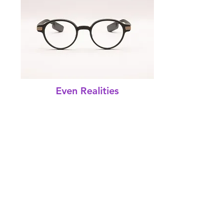
Even Realities
G1 A
Preis:
18 €*
/
612 €*