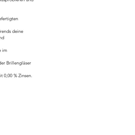
efertigten
Trends deine
und
e im
er Brillengläser
it 0,00 % Zinsen.