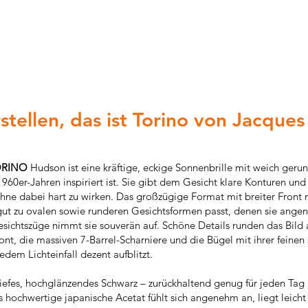
stellen, das ist Torino von Jacque
ORINO
Hudson ist eine kräftige, eckige Sonnenbrille mit weich geru
60er-Jahren inspiriert ist. Sie gibt dem Gesicht klare Konturen und
hne dabei hart zu wirken. Das großzügige Format mit breiter Front 
nd gut zu ovalen sowie runderen Gesichtsformen passt, denen sie ange
sichtszüge nimmt sie souverän auf. Schöne Details runden das Bild 
t, die massiven 7-Barrel-Scharniere und die Bügel mit ihrer feinen 
edem Lichteinfall dezent aufblitzt.
tiefes, hochglänzendes Schwarz – zurückhaltend genug für jeden Ta
hochwertige japanische Acetat fühlt sich angenehm an, liegt leicht