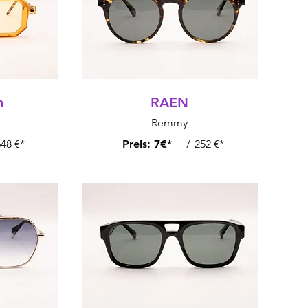
m
RAEN
Remmy
48 €*
Preis:
7€*
/
252 €*