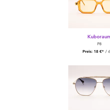
Kuborau
P8
Preis:
18 €*
/
6