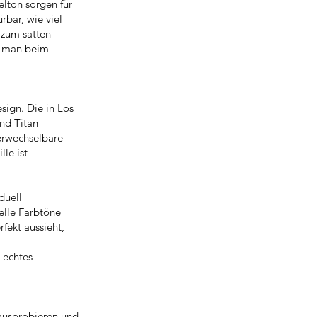
elton sorgen für
rbar, wie viel
 zum satten
s man beim
sign. Die in Los
nd Titan
verwechselbare
lle ist
iduell
elle Farbtöne
rfekt aussieht,
n echtes
 ausprobieren und