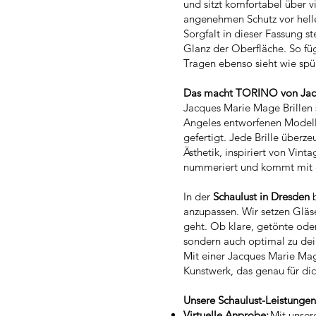
und sitzt komfortabel über v
angenehmen Schutz vor hellem
Sorgfalt in dieser Fassung 
Glanz der Oberfläche. So fü
Tragen ebenso sieht wie spür
Das macht TORINO von Jacq
Jacques Marie Mage Brillen s
Angeles entworfenen Modelle
gefertigt. Jede Brille über
Ästhetik, inspiriert von Vin
nummeriert und kommt mit ei
In der
Schaulust in Dresden
b
anzupassen. Wir setzen Gläs
geht. Ob klare, getönte oder 
sondern auch optimal zu dei
Mit einer Jacques Marie Mage
Kunstwerk, das genau für dic
Unsere Schaulust-Leistunge
Virtuelle Anprobe:
Mit unser