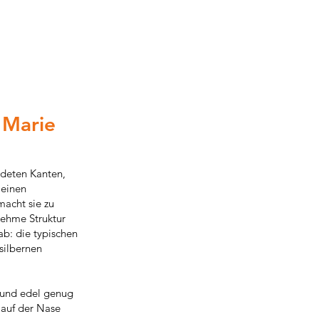
s Marie
ndeten Kanten,
 einen
macht sie zu
nehme Struktur
ab: die typischen
silbernen
g und edel genug
 auf der Nase