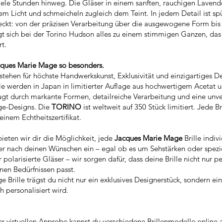
iele Stunden hinweg. Die Gläser in einem sanften, rauchigen Lavend
 Licht und schmeicheln zugleich dem Teint. In jedem Detail ist spü
steckt: von der präzisen Verarbeitung über die ausgewogene Form bis
gt sich bei der Torino Hudson alles zu einem stimmigen Ganzen, da
t.
ues Marie Mage so besonders.
tehen für höchste Handwerkskunst, Exklusivität und einzigartiges De
 werden in Japan in limitierter Auflage aus hochwertigem Acetat u
zeugt durch markante Formen, detailreiche Verarbeitung und eine un
tage-Designs. Die
TORINO
ist weltweit auf 350
Stück limitiert. Jede Bri
nem Echtheitszertifikat.
ieten wir dir die Möglichkeit, jede
Jacques Marie Mage
Brille indiv
er nach deinen Wünschen ein – egal ob es um Sehstärken oder spezi
polarisierte Gläser – wir sorgen dafür, dass deine Brille nicht nur pe
nen Bedürfnissen passt.
 Brille trägst du nicht nur ein exklusives Designerstück, sondern ei
h personalisiert wird.
n
er virtuellen Anprobe kannst du verschiedene Brillenmodelle online