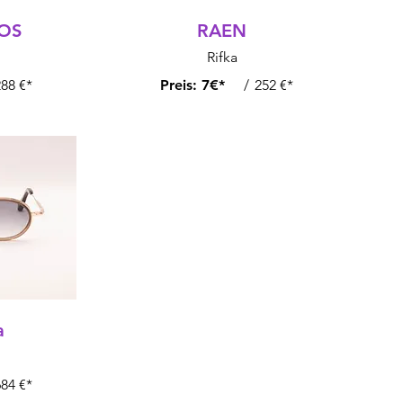
IOS
RAEN
Rifka
88 €*
Preis:
7€*
/
252 €*
a
84 €*