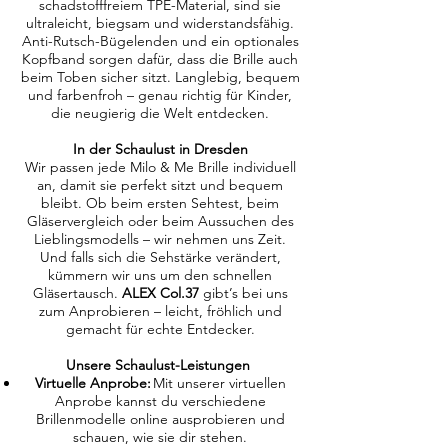
schadstofffreiem TPE-Material, sind sie
ultraleicht, biegsam und widerstandsfähig.
Anti-Rutsch-Bügelenden und ein optionales
Kopfband sorgen dafür, dass die Brille auch
beim Toben sicher sitzt. Langlebig, bequem
und farbenfroh – genau richtig für Kinder,
die neugierig die Welt entdecken.
In der Schaulust in Dresden
Wir passen jede Milo & Me Brille individuell
an, damit sie perfekt sitzt und bequem
bleibt. Ob beim ersten Sehtest, beim
Gläservergleich oder beim Aussuchen des
Lieblingsmodells – wir nehmen uns Zeit.
Und falls sich die Sehstärke verändert,
kümmern wir uns um den schnellen
Gläsertausch.
ALEX Col.37
gibt’s bei uns
zum Anprobieren – leicht, fröhlich und
gemacht für echte Entdecker.
Unsere Schaulust-Leistungen
Virtuelle Anprobe:
Mit unserer virtuellen
Anprobe kannst du verschiedene
Brillenmodelle online ausprobieren und
schauen, wie sie dir stehen.