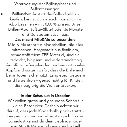
Verarbeitung der Brillengläser und
Brillenfassungen.
Brillenabo:
Anstatt die Brille direkt zu
kaufen, kannst du sie auch monatlich im
Abo bezahlen – mit 0,00 % Zinsen. Unser
Brillen-Abo läuft zwölf, 24 oder 36 Monate
und läuft automatisch aus.
Das macht Milo&Me so besonders.
Milo & Me steht für Kinderbrillen, die alles
mitmachen. Hergestellt aus flexiblem,
schadstofffreiem TPE-Material, sind sie
ultraleicht, biegsam und widerstandsfähig.
Anti-Rutsch-Bügelenden und ein optionales
Kopfband sorgen dafür, dass die Brille auch
beim Toben sicher sitzt. Langlebig, bequem
und farbenfroh – genau richtig für Kinder,
die neugierig die Welt entdecken.
In der Schaulust in Dresden
Wir wollen gutes und gesundes Sehen für
kleine Entdecker. Deshalb achten wir
darauf, dass jede Kinderbrille perfekt sitzt –
bequem, sicher und alltagstauglich. In der
Schaulust kannst du dein Lieblingsmodell
von Milo & Me anprobieren, individuell