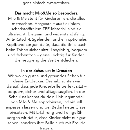
ganz einfach sympathisch.
Das macht Milo&Me so besonders.
Milo & Me steht für Kinderbrillen, die alles
mitmachen. Hergestellt aus flexiblem,
schadstofffreiem TPE-Material, sind sie
ultraleicht, biegsam und widerstandsfähig.
Anti-Rutsch-Bügelenden und ein optionales
Kopfband sorgen dafür, dass die Brille auch
beim Toben sicher sitzt. Langlebig, bequem
und farbenfroh – genau richtig für Kinder,
die neugierig die Welt entdecken.
In der Schaulust in Dresden
Wir wollen gutes und gesundes Sehen für
kleine Entdecker. Deshalb achten wir
darauf, dass jede Kinderbrille perfekt sitzt –
bequem, sicher und alltagstauglich. In der
Schaulust kannst du dein Lieblingsmodell
von Milo & Me anprobieren, individuell
anpassen lassen und bei Bedarf neue Gläser
einsetzen. Mit Erfahrung und Feingefühl
sorgen wir dafür, dass Kinder nicht nur gut
sehen, sondern ihre Brille auch mit Freude
tragen.