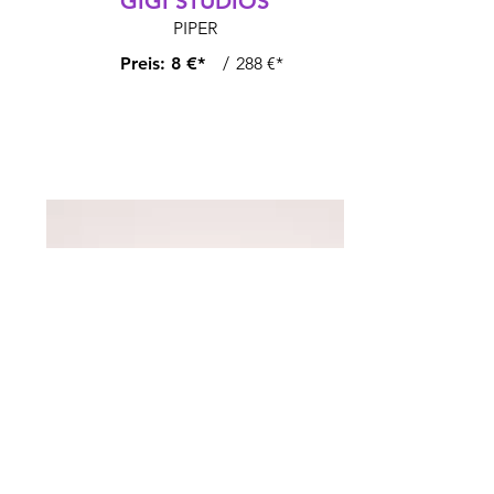
GIGI STUDIOS
PIPER
Preis:
8 €*
/
288 €*
Cartier
CT0011CS