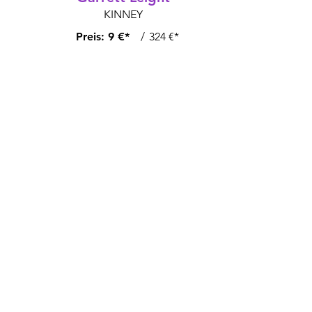
KINNEY
Preis:
9 €*
/
324 €*
Oakley
FIELD DAY
Preis:
6 €*
/
144 €*