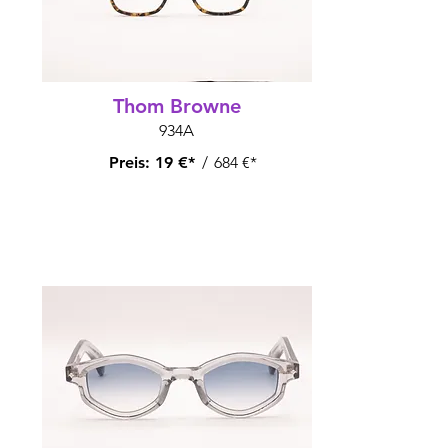
Thom Browne
934A
Preis:
19 €*
/
684 €*