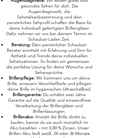
Augendiagnostik:
Wir wollen gutes und
gesundes Sehen für dich. Die
Augendiagnostik, die
Sehstärkenbestimmung und dein
persönliches Sehprofil schaffen die Basis für
deine individuell gefertigten Brillengläser.
Dafür nehmen wir uns bei deinem Termin im
Schaulust-Laden Zeit.
Beratung:
Dein persönlicher Schaulust-
Berater ermittelt mit Erfahrung und Sinn für
Ästhetik und Trends deine individuellen
Sehsituationen. So finden wir gemeinsam
die perfekte Lösung für deine Wünsche und
Sehansprüche.
Brillenpflege:
Wir kümmern uns um deine
Brille, erneuern Verschleißteile und pflegen
deine Brille im hygienischen Ultraschallbad.
Brillengarantie:
Du erhältst zwei Jahre
Garantie auf die Qualität und einwandfreie
Verarbeitung der Brillengläser und
Brillenfassungen.
Brillenabo:
Anstatt die Brille direkt zu
kaufen, kannst du sie auch monatlich im
Abo bezahlen – mit 0,00 % Zinsen. Unser
Brillen-Abo läuft zwölf, 24 oder 36 Monate