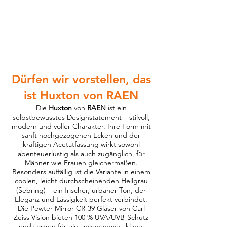
Dürfen wir vorstellen, das
ist Huxton von RAEN
Die
Huxton
von
RAEN
ist ein
selbstbewusstes Designstatement – stilvoll,
modern und voller Charakter. Ihre Form mit
sanft hochgezogenen Ecken und der
kräftigen Acetatfassung wirkt sowohl
abenteuerlustig als auch zugänglich, für
Männer wie Frauen gleichermaßen.
Besonders auffällig ist die Variante in einem
coolen, leicht durchscheinenden Hellgrau
(Sebring) – ein frischer, urbaner Ton, der
Eleganz und Lässigkeit perfekt verbindet.
Die Pewter Mirror CR-39 Gläser von Carl
Zeiss Vision bieten 100 % UVA/UVB-Schutz
und sorgen für ein angenehmes, klares