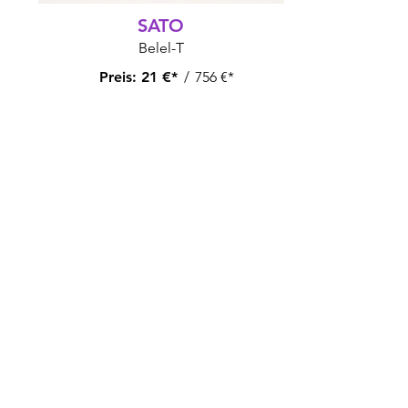
SATO
Belel-T
Preis:
21 €*
/
756 €*
Kuboraum
Maske P6