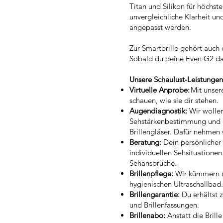
Titan und Silikon für höchst
unvergleichliche Klarheit un
angepasst werden.
Zur Smartbrille gehört auch 
Sobald du deine Even G2 dar
Unsere Schaulust-Leistunge
Virtuelle Anprobe:
Mit unser
schauen, wie sie dir stehen.
Augendiagnostik:
Wir wolle
Sehstärkenbestimmung und dei
Brillengläser. Dafür nehmen
Beratung:
Dein persönlicher 
individuellen Sehsituatione
Sehansprüche.
Brillenpflege:
Wir kümmern un
hygienischen Ultraschallbad.
Brillengarantie:
Du erhältst z
und Brillenfassungen.
Brillenabo:
Anstatt die Brill