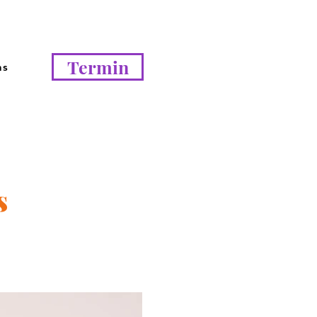
Termin
ns
s