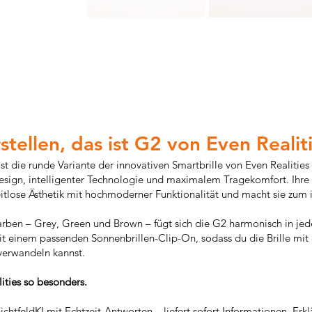
stellen, das ist G2 von Even Realit
ist die runde Variante der innovativen Smartbrille von Even Realities
sign, intelligenter Technologie und maximalem Tragekomfort. Ihre 
itlose Ästhetik mit hochmoderner Funktionalität und macht sie zum 
n Farben – Grey, Green und Brown – fügt sich die G2 harmonisch in je
 einem passenden Sonnenbrillen-Clip-On, sodass du die Brille mit
 verwandeln kannst.
ties so besonders.
ichtfeldKI mit Echtzeit-Antworten – liefert sofort Informationen, Er