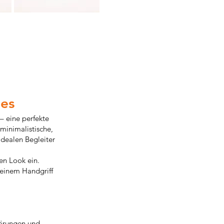
ies
 – eine perfekte
minimalistische,
idealen Begleiter
den Look ein.
 einem Handgriff
klärungen und