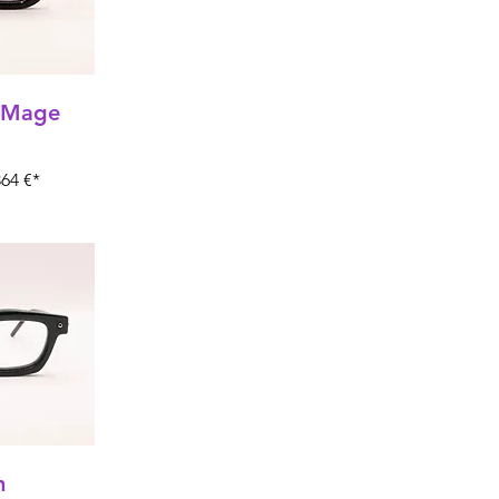
 Mage
64 €*
m