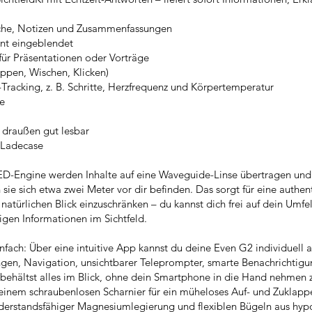
äche, Notizen und Zusammenfassungen
nt eingeblendet
für Präsentationen oder Vorträge
ippen, Wischen, Klicken)
Tracking, z. B. Schritte, Herzfrequenz und Körpertemperatur
le
h draußen gut lesbar
e Ladecase
ED-Engine werden Inhalte auf eine Waveguide-Linse übertragen und
 sie sich etwa zwei Meter vor dir befinden. Das sorgt für eine authen
türlichen Blick einzuschränken – du kannst dich frei auf dein Umfe
igen Informationen im Sichtfeld.
infach: Über eine intuitive App kannst du deine Even G2 individuell
ngen, Navigation, unsichtbarer Teleprompter, smarte Benachrichtig
u behältst alles im Blick, ohne dein Smartphone in die Hand nehmen 
 einem schraubenlosen Scharnier für ein müheloses Auf- und Zuklap
iderstandsfähiger Magnesiumlegierung und flexiblen Bügeln aus hy