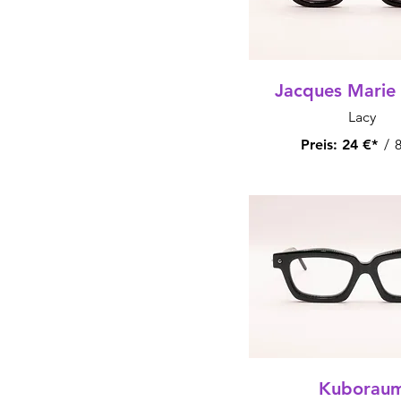
Jacques Marie
Lacy
Preis:
24 €*
/
8
Kuborau