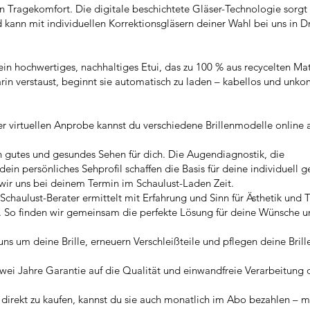
en Tragekomfort. Die digitale beschichtete Gläser-Technologie sorgt 
d kann mit individuellen Korrektionsgläsern deiner Wahl bei uns in 
ein hochwertiges, nachhaltiges Etui, das zu 100 % aus recycelten Mat
in verstaust, beginnt sie automatisch zu laden – kabellos und unkom
n
er virtuellen Anprobe kannst du verschiedene Brillenmodelle online
n gutes und gesundes Sehen für dich. Die Augendiagnostik, die
n persönliches Sehprofil schaffen die Basis für deine individuell g
 wir uns bei deinem Termin im Schaulust-Laden Zeit.
Schaulust-Berater ermittelt mit Erfahrung und Sinn für Ästhetik und 
n. So finden wir gemeinsam die perfekte Lösung für deine Wünsche 
s um deine Brille, erneuern Verschleißteile und pflegen deine Brill
wei Jahre Garantie auf die Qualität und einwandfreie Verarbeitung d
e direkt zu kaufen, kannst du sie auch monatlich im Abo bezahlen – m