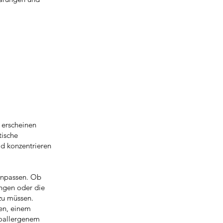
 erscheinen
tische
ld konzentrieren
 anpassen. Ob
ungen oder die
zu müssen.
pen, einem
poallergenem