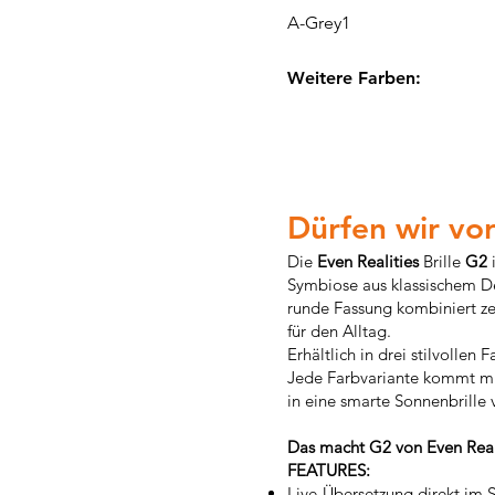
A-Grey1
Weitere Farben
:
Dürfen wir vor
Die
Even Realities
Brille
G2
Symbiose aus klassischem De
runde Fassung kombiniert ze
für den Alltag.
Erhältlich in drei stilvolle
Jede Farbvariante kommt mit
in eine smarte Sonnenbrille
Das macht G2 von Even Reali
FEATURES:
Live-Übersetzung direkt im S