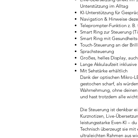
Unterstützung im Alltag
KI-Unterstützung für Gespr
Navigation & Hinweise deze
Teleprompter-Funktion z. B. 
Smart Ring zur Steuerung (T
Smart Ring mit Gesundheits-
Touch-Steuerung an der Bril
Sprachsteuerung
Großes, helles Display, auc
Lange Akkulaufzeit inklusiv
Mit Sehstärke erhältlich
Dank der optischen Mikro-L
gestochen scharf, als würden
Wahrnehmung, ohne deinen na
und hast trotzdem alle wicht
Die Steuerung ist denkbar e
Kurznotizen, Live-Übersetzu
leistungsstarke Even-KI – d
Technisch überzeugt sie mit
ultraleichten Rahmen aus w