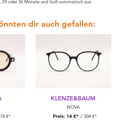
f, 24 oder 36 Monate und läuft automatisch aus.
könnten dir auch gefallen:
m
KLENZE&BAUM
NOVA
76 €*
Preis:
14 €*
/
504 €*