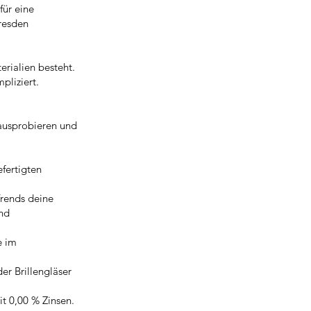
für eine
Dresden
erialien besteht.
pliziert.
 ausprobieren und
efertigten
Trends deine
und
e im
er Brillengläser
it 0,00 % Zinsen.