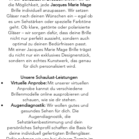
die Möglichkeit, jede
Jacques Marie Mage
Brille individuell anzupassen. Wir setzen
Gläser nach deinen Wünschen ein – egal ob
es um Sehstärken oder spezielle Farbtöne
geht. Ob klare, getönte oder polarisierte
Gläser – wir sorgen dafür, dass deine Brille
nicht nur perfekt aussieht, sondern auch
optimal zu deinen Bedürfnissen passt.
Mit einer Jacques Marie Mage Brille trägst
du nicht nur ein exklusives Designerstück,
sondern ein echtes Kunstwerk, das genau
für dich personalisiert wird.
Unsere Schaulust-Leistungen
Virtuelle Anprobe:
Mit unserer virtuellen
Anprobe kannst du verschiedene
Brillenmodelle online ausprobieren und
schauen, wie sie dir stehen.
Augendiagnostik:
Wir wollen gutes und
gesundes Sehen für dich. Die
Augendiagnostik, die
Sehstärkenbestimmung und dein
persönliches Sehprofil schaffen die Basis für
deine individuell gefertigten Brillengläser.
Dafür nehmen wir uns bei deinem Termin im