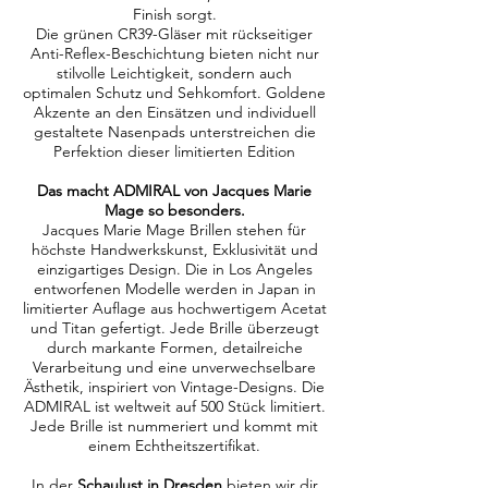
Finish sorgt.
Die grünen CR39-Gläser mit rückseitiger
Anti-Reflex-Beschichtung bieten nicht nur
stilvolle Leichtigkeit, sondern auch
optimalen Schutz und Sehkomfort. Goldene
Akzente an den Einsätzen und individuell
gestaltete Nasenpads unterstreichen die
Perfektion dieser limitierten Edition
Das macht ADMIRAL von Jacques Marie
Mage so besonders.
Jacques Marie Mage Brillen stehen für
höchste Handwerkskunst, Exklusivität und
einzigartiges Design. Die in Los Angeles
entworfenen Modelle werden in Japan in
limitierter Auflage aus hochwertigem Acetat
und Titan gefertigt. Jede Brille überzeugt
durch markante Formen, detailreiche
Verarbeitung und eine unverwechselbare
Ästhetik, inspiriert von Vintage-Designs. Die
ADMIRAL ist weltweit auf 500
Stück limitiert.
Jede Brille ist nummeriert und kommt mit
einem Echtheitszertifikat.
In der
Schaulust in Dresden
bieten wir dir