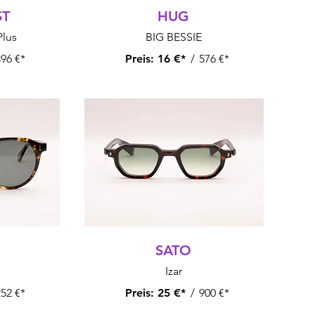
ST
HUG
Plus
BIG BESSIE
96 €*
Preis:
16 €*
/
576 €*
SATO
Izar
52 €*
Preis:
25 €*
/
900 €*