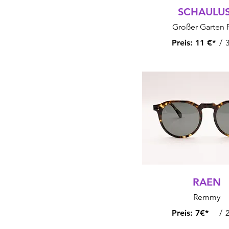
SCHAULU
Großer Garten 
Preis:
11 €*
/
3
RAEN
Remmy
Preis:
7€*
/
2