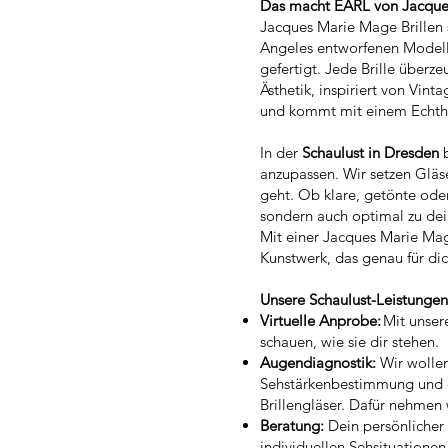
Das macht EARL von Jacque
Jacques Marie Mage Brillen s
Angeles entworfenen Modelle
gefertigt. Jede Brille über
Ästhetik, inspiriert von Vin
und kommt mit einem Echthei
In der
Schaulust in Dresden
b
anzupassen. Wir setzen Gläs
geht. Ob klare, getönte oder 
sondern auch optimal zu dei
Mit einer Jacques Marie Mage
Kunstwerk, das genau für dic
Unsere Schaulust-Leistunge
Virtuelle Anprobe:
Mit unser
schauen, wie sie dir stehen.
Augendiagnostik:
Wir wolle
Sehstärkenbestimmung und dei
Brillengläser. Dafür nehmen
Beratung:
Dein persönlicher 
individuellen Sehsituatione