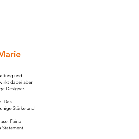
 Marie
Haltung und
wirkt dabei aber
ige Designer-
n. Das
ruhige Stärke und
Nase. Feine
n Statement.