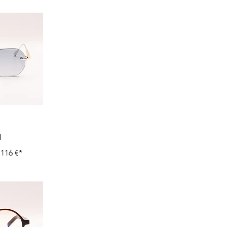
I
116 €*