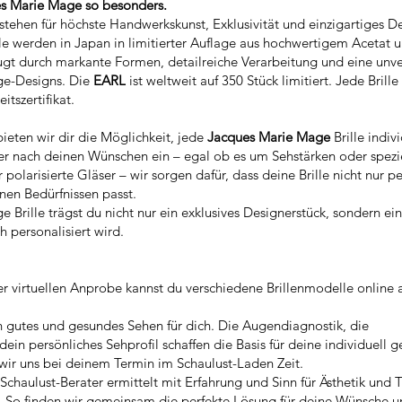
s Marie Mage so besonders.
tehen für höchste Handwerkskunst, Exklusivität und einzigartiges De
 werden in Japan in limitierter Auflage aus hochwertigem Acetat u
zeugt durch markante Formen, detailreiche Verarbeitung und eine un
tage-Designs. Die
EARL
ist weltweit auf 350
Stück limitiert. Jede Brill
tszertifikat.
ieten wir dir die Möglichkeit, jede
Jacques Marie Mage
Brille indiv
er nach deinen Wünschen ein – egal ob es um Sehstärken oder spezi
polarisierte Gläser – wir sorgen dafür, dass deine Brille nicht nur pe
nen Bedürfnissen passt.
 Brille trägst du nicht nur ein exklusives Designerstück, sondern ei
h personalisiert wird.
n
er virtuellen Anprobe kannst du verschiedene Brillenmodelle online
n gutes und gesundes Sehen für dich. Die Augendiagnostik, die
n persönliches Sehprofil schaffen die Basis für deine individuell g
 wir uns bei deinem Termin im Schaulust-Laden Zeit.
Schaulust-Berater ermittelt mit Erfahrung und Sinn für Ästhetik und 
n. So finden wir gemeinsam die perfekte Lösung für deine Wünsche 