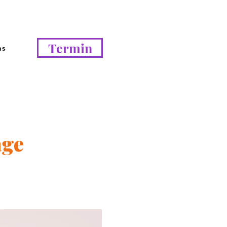
Termin
ns
age