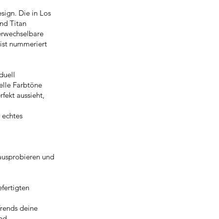
sign. Die in Los
nd Titan
verwechselbare
e ist nummeriert
iduell
elle Farbtöne
rfekt aussieht,
n echtes
 ausprobieren und
efertigten
Trends deine
und