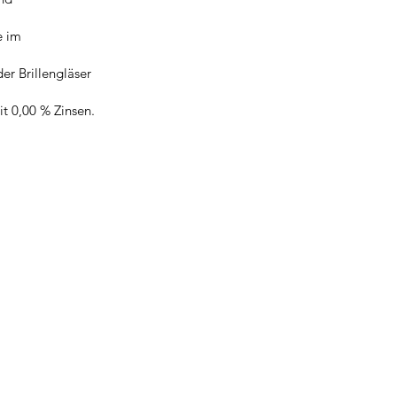
e im
er Brillengläser
it 0,00 % Zinsen.