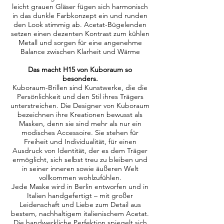
leicht grauen Gläser fügen sich harmonisch
in das dunkle Farbkonzept ein und runden
den Look stimmig ab. Acetat-Bügelenden
setzen einen dezenten Kontrast zum kühlen
Metall und sorgen für eine angenehme
Balance zwischen Klarheit und Wärme
Das macht H15 von Kuboraum so
besonders.
Kuboraum-Brillen sind Kunstwerke, die die
Persönlichkeit und den Stil ihres Trägers
unterstreichen. Die Designer von Kuboraum
bezeichnen ihre Kreationen bewusst als
Masken, denn sie sind mehr als nur ein
modisches Accessoire. Sie stehen für
Freiheit und Individualität, für einen
Ausdruck von Identität, der es dem Träger
ermöglicht, sich selbst treu zu bleiben und
in seiner inneren sowie äußeren Welt
vollkommen wohlzufühlen.
Jede Maske wird in Berlin entworfen und in
Italien handgefertigt – mit großer
Leidenschaft und Liebe zum Detail aus
bestem, nachhaltigem italienischem Acetat.
Die handwerkliche Perfektion spiegelt sich