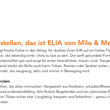
stellen, das ist ELIA von Milo & M
t frische Farbe in den Alltag. Ihr dunkles Grün trifft auf ein helles Tü
n, die lebendig wirkt, ohne zu laut zu sein. Die sanft gerundete For
chermaßen gut und sorgt für einen freundlichen, klaren Look. Herges
terial bleibt die Brille auch beim Toben, Rennen oder Spielen sich
Kinder, die neugierig, aktiv und immer in Bewegung sind.
nders.
illen, die alles mitmachen. Hergestellt aus flexiblem, schadstofffrei
am und widerstandsfähig. Anti-Rutsch-Bügelenden und ein optionales
beim Toben sicher sitzt. Langlebig, bequem und farbenfroh – genau ric
ecken.