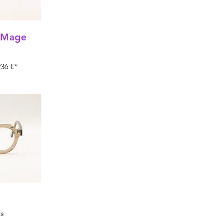
 Mage
36 €*
s