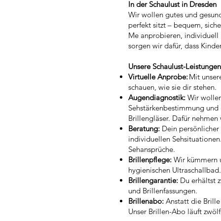
In der Schaulust in Dresden
Wir wollen gutes und gesunde
perfekt sitzt – bequem, sich
Me anprobieren, individuell
sorgen wir dafür, dass Kinder
Unsere Schaulust-Leistunge
Virtuelle Anprobe:
Mit unser
schauen, wie sie dir stehen.
Augendiagnostik:
Wir wolle
Sehstärkenbestimmung und dei
Brillengläser. Dafür nehmen
Beratung:
Dein persönlicher 
individuellen Sehsituatione
Sehansprüche.
Brillenpflege:
Wir kümmern un
hygienischen Ultraschallbad.
Brillengarantie:
Du erhältst z
und Brillenfassungen.
Brillenabo:
Anstatt die Brill
Unser Brillen-Abo läuft zwöl