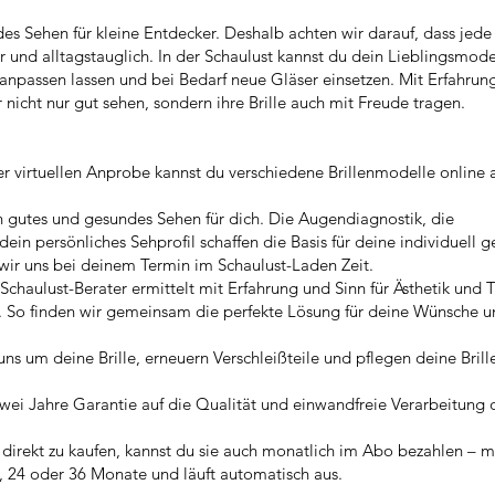
s Sehen für kleine Entdecker. Deshalb achten wir darauf, dass jede 
er und alltagstauglich. In der Schaulust kannst du dein Lieblingsmod
 anpassen lassen und bei Bedarf neue Gläser einsetzen. Mit Erfahrun
 nicht nur gut sehen, sondern ihre Brille auch mit Freude tragen.
n
er virtuellen Anprobe kannst du verschiedene Brillenmodelle online
n gutes und gesundes Sehen für dich. Die Augendiagnostik, die
n persönliches Sehprofil schaffen die Basis für deine individuell g
 wir uns bei deinem Termin im Schaulust-Laden Zeit.
Schaulust-Berater ermittelt mit Erfahrung und Sinn für Ästhetik und 
n. So finden wir gemeinsam die perfekte Lösung für deine Wünsche 
s um deine Brille, erneuern Verschleißteile und pflegen deine Brill
wei Jahre Garantie auf die Qualität und einwandfreie Verarbeitung d
e direkt zu kaufen, kannst du sie auch monatlich im Abo bezahlen – m
f, 24 oder 36 Monate und läuft automatisch aus.