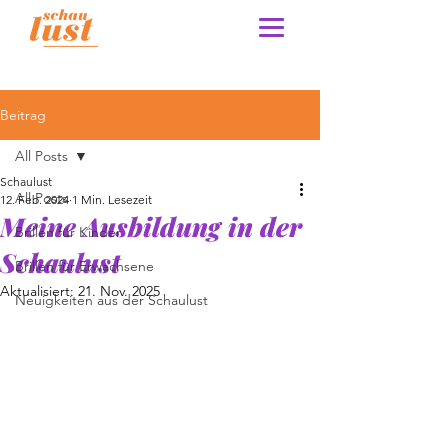
Beitrag
All Posts
Schaulust
All Posts
12. Feb. 2024
1 Min. Lesezeit
Meine Ausbildung in der
Brillen für Kinder
Schaulust
Brillen für Erwachsene
Aktualisiert:
21. Nov. 2025
Neuigkeiten aus der Schaulust