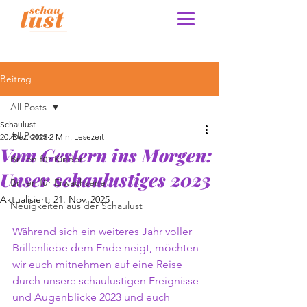
Beitrag
All Posts
Schaulust
All Posts
20. Dez. 2023
2 Min. Lesezeit
Vom Gestern ins Morgen:
Brillen für Kinder
Unser schaulustiges 2023
Brillen für Erwachsene
Aktualisiert:
21. Nov. 2025
Neuigkeiten aus der Schaulust
Während sich ein weiteres Jahr voller 
Brillenliebe dem Ende neigt, möchten 
wir euch mitnehmen auf eine Reise 
durch unsere schaulustigen Ereignisse 
und Augenblicke 2023 und euch 